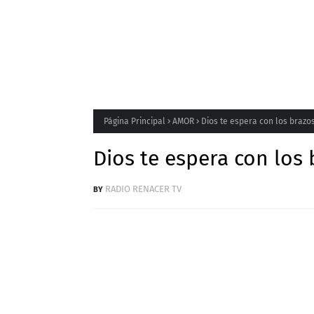
Página Principal
AMOR
Dios te espera con los brazo
Dios te espera con los 
RADIO RENACER TV