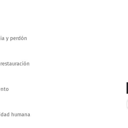
cia y perdón
 restauración
ento
ilidad humana