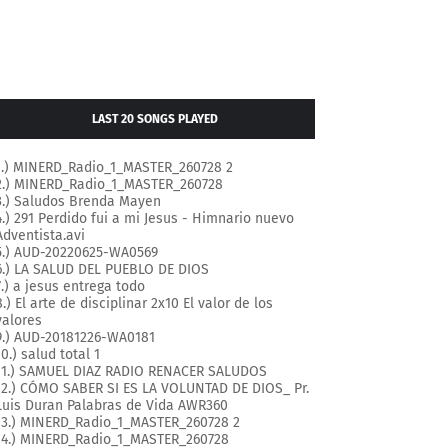
LAST 20 SONGS PLAYED
1.) MINERD_Radio_1_MASTER_260728 2
2.) MINERD_Radio_1_MASTER_260728
3.) Saludos Brenda Mayen
4.) 291 Perdido fui a mi Jesus - Himnario nuevo
Adventista.avi
5.) AUD-20220625-WA0569
6.) LA SALUD DEL PUEBLO DE DIOS
7.) a jesus entrega todo
8.) El arte de disciplinar 2x10 El valor de los
valores
9.) AUD-20181226-WA0181
10.) salud total 1
11.) SAMUEL DIAZ RADIO RENACER SALUDOS
12.) CÓMO SABER SI ES LA VOLUNTAD DE DIOS_ Pr.
Luis Duran Palabras de Vida AWR360
13.) MINERD_Radio_1_MASTER_260728 2
14.) MINERD_Radio_1_MASTER_260728