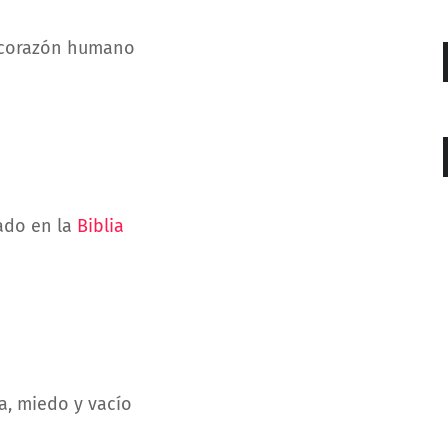
l corazón humano
ado en la
Biblia
a, miedo y vacío