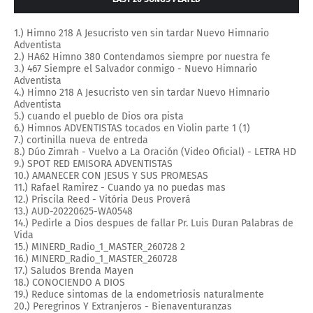
1.) Himno 218 A Jesucristo ven sin tardar Nuevo Himnario
Adventista
2.) HA62 Himno 380 Contendamos siempre por nuestra fe
3.) 467 Siempre el Salvador conmigo - Nuevo Himnario
Adventista
4.) Himno 218 A Jesucristo ven sin tardar Nuevo Himnario
Adventista
5.) cuando el pueblo de Dios ora pista
6.) Himnos ADVENTISTAS tocados en Violin parte 1 (1)
7.) cortinilla nueva de entreda
8.) Dúo Zimrah - Vuelvo a La Oración (Video Oficial) - LETRA HD
9.) SPOT RED EMISORA ADVENTISTAS
10.) AMANECER CON JESUS Y SUS PROMESAS
11.) Rafael Ramirez - Cuando ya no puedas mas
12.) Priscila Reed - Vitória Deus Proverá
13.) AUD-20220625-WA0548
14.) Pedirle a Dios despues de fallar Pr. Luis Duran Palabras de
Vida
15.) MINERD_Radio_1_MASTER_260728 2
16.) MINERD_Radio_1_MASTER_260728
17.) Saludos Brenda Mayen
18.) CONOCIENDO A DIOS
19.) Reduce sintomas de la endometriosis naturalmente
20.) Peregrinos Y Extranjeros - Bienaventuranzas