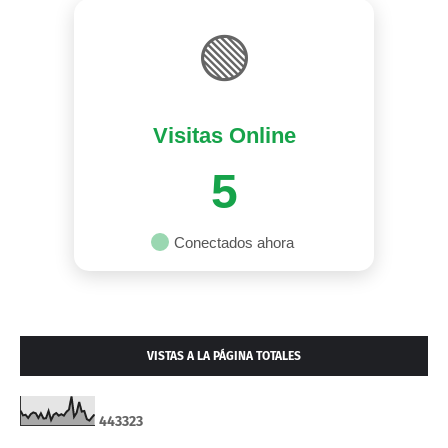
🟢
Visitas Online
5
Conectados ahora
VISTAS A LA PÁGINA TOTALES
4
4
3
3
2
3