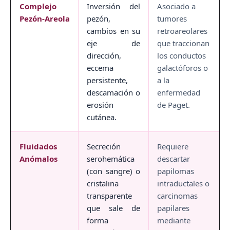
Complejo
Inversión del
Asociado a
Pezón-Areola
pezón,
tumores
cambios en su
retroareolares
eje de
que traccionan
dirección,
los conductos
eccema
galactóforos o
persistente,
a la
descamación o
enfermedad
erosión
de Paget.
cutánea.
Fluidados
Secreción
Requiere
Anómalos
serohemática
descartar
(con sangre) o
papilomas
cristalina
intraductales o
transparente
carcinomas
que sale de
papilares
forma
mediante