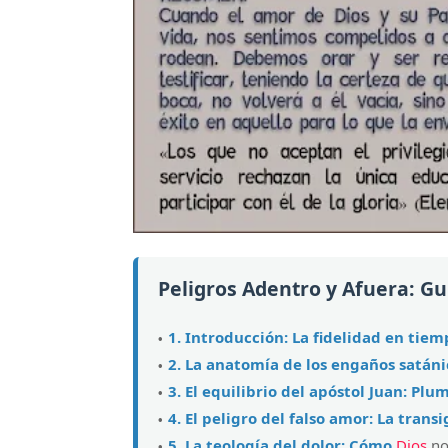
Peligros Adentro y Afuera: Gu
1. Introducción: La fidelidad en tiem
2. La anatomía de los engaños satáni
3. El equilibrio del apóstol Juan: P
4. El peligro del falso amor: La trans
5. La teología del dolor: Cómo
Dios
no