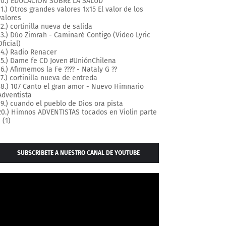
10.) EDUCACION SOBRE LA SALUD
11.) Otros grandes valores 1x15 El valor de los
valores
12.) cortinilla nueva de salida
13.) Dúo Zimrah - Caminaré Contigo (Video Lyric
Oficial)
14.) Radio Renacer
15.) Dame fe CD Joven #UniónChilena
16.) Afirmemos la Fe ???? - Nataly G ??
17.) cortinilla nueva de entreda
18.) 107 Canto el gran amor - Nuevo Himnario
Adventista
19.) cuando el pueblo de Dios ora pista
20.) Himnos ADVENTISTAS tocados en Violin parte
1 (1)
SUBSCRIBETE A NUESTRO CANAL DE YOUTUBE