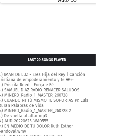
LAST 20 SONGS PLAYED
1.) IMAN DE LUZ - Eres Hija del Rey | Canción
cristiana de empoderamiento y fe 👑✨
2.) Priscila Reed - Força e Fé
3.) SAMUEL DIAZ RADIO RENACER SALUDOS
4.) MINERD_Radio_1_MASTER_260728
5.) CUANDO NI TÚ MISMO TE SOPORTAS Pr. Luis
Duran Palabras de Vida
6.) MINERD_Radio_1_MASTER_260728 2
7.) De vuelta al altar mp3
8.) AUD-20220625-WA0555
9.) EN MEDIO DE TU DOLOR Ruth Esther
Sandoval.wmv