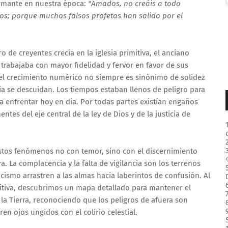
armante en nuestra época:
"Amados, no creáis a todo
Dios; porque muchos falsos profetas han salido por el
 de creyentes crecía en la iglesia primitiva, el anciano
 trabajaba con mayor fidelidad y fervor en favor de sus
l crecimiento numérico no siempre es sinónimo de solidez
esia se descuidan. Los tiempos estaban llenos de peligro para
oca enfrentar hoy en día. Por todas partes existían engaños
ntes del eje central de la ley de Dios y de la justicia de
estos fenómenos no con temor, sino con el discernimiento
a. La complacencia y la falta de vigilancia son los terrenos
icismo arrastren a las almas hacia laberintos de confusión. Al
mitiva, descubrimos un mapa detallado para mantener el
la Tierra, reconociendo que los peligros de afuera son
en ojos ungidos con el colirio celestial.