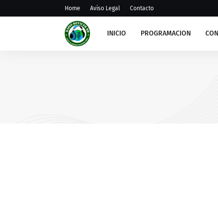
Home
Aviso Legal
Contacto
INICIO
PROGRAMACION
CON
COMENTARIO LECCION DE ESCUELA SABATIC
Lección de Escuela Sabátic
Miércoles 15 de Julio 2026 
Servicio Como el de Cristo