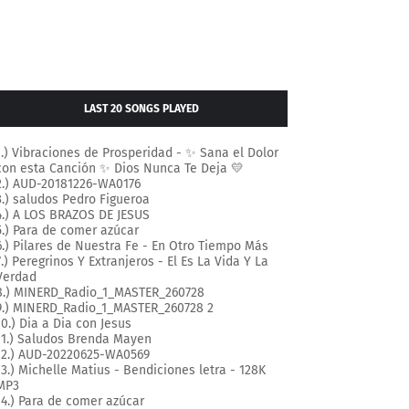
LAST 20 SONGS PLAYED
1.) Vibraciones de Prosperidad - ✨ Sana el Dolor
con esta Canción ✨ Dios Nunca Te Deja 💛
2.) AUD-20181226-WA0176
3.) saludos Pedro Figueroa
4.) A LOS BRAZOS DE JESUS
5.) Para de comer azúcar
6.) Pilares de Nuestra Fe - En Otro Tiempo Más
7.) Peregrinos Y Extranjeros - El Es La Vida Y La
Verdad
8.) MINERD_Radio_1_MASTER_260728
9.) MINERD_Radio_1_MASTER_260728 2
10.) Dia a Dia con Jesus
11.) Saludos Brenda Mayen
12.) AUD-20220625-WA0569
13.) Michelle Matius - Bendiciones letra - 128K
MP3
14.) Para de comer azúcar