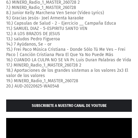
6.) MINERD_Radio_1_MASTER_260728 2
7.) MINERD_Radio_1_MASTER_260728
8.) Junior Kelly Marchena Ven Senor (Video Lyrics)
9.) Gracias Jesús- Joel Armenta karaoke
10.) Capsulas de Salud - 2 - Ejercicio __ Campaña Educa
11.) SAMUEL DIAZ - 5-ESPIRITU SANTO VEN
12.) A LOS BRAZOS DE JESUS
13.) saludos Pedro Figueroa
14.) 7 Ayúdanos, Se - or
15.) Frei Paco Música Cristiana - Donde Sólo Tú Me Ves – Frei
Paco | Canción Cristiana Para El Que Ya No Puede Más
16.) CUANDO LA CULPA NO SE VA Pr. Luis Duran Palabras de Vida
17.) MINERD_Radio_1_MASTER_260728 2
18.) Aportaciones de los grandes sistemas a los valores 2x3 El
valor de los valores
19.) MINERD_Radio_1_MASTER_260728
20.) AUD-20220625-WA0548
SUBSCRIBETE A NUESTRO CANAL DE YOUTUBE