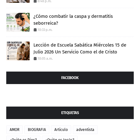
8:48 p.m.
¿Cómo combatir la caspa y dermatitis
seborreica?
10:33 p.m.
Lección de Escuela Sabática Miércoles 15 de
Julio 2026 Un Servicio Como el de Cristo
10:05 a.m.
FACEBOOK
ETIQUETAS
AMOR
BIOGRAFIA
Articulo
adventista
¿Quién es Dios?
¿Quién es Jesús?