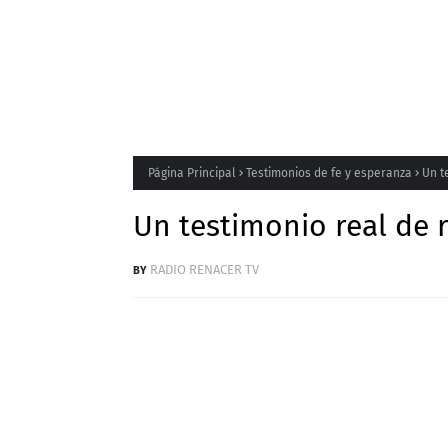
Página Principal
Testimonios de fe y esperanza
Un t
Un testimonio real de 
RADIO RENACER TV