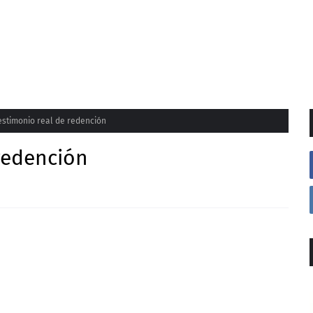
estimonio real de redención
redención