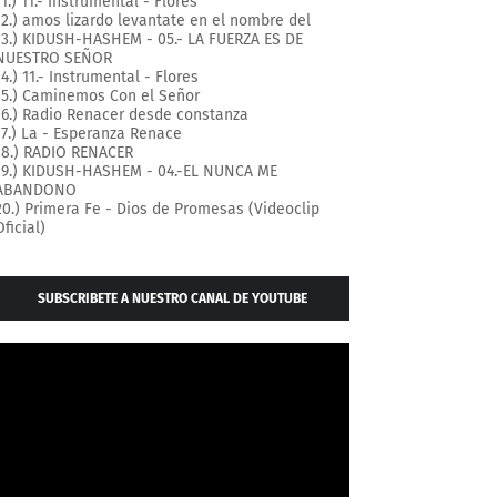
11.) 11.- Instrumental - Flores
12.) amos lizardo levantate en el nombre del
13.) KIDUSH-HASHEM - 05.- LA FUERZA ES DE
NUESTRO SEÑOR
14.) 11.- Instrumental - Flores
15.) Caminemos Con el Señor
16.) Radio Renacer desde constanza
17.) La - Esperanza Renace
18.) RADIO RENACER
19.) KIDUSH-HASHEM - 04.-EL NUNCA ME
ABANDONO
20.) Primera Fe - Dios de Promesas (Videoclip
Oficial)
SUBSCRIBETE A NUESTRO CANAL DE YOUTUBE